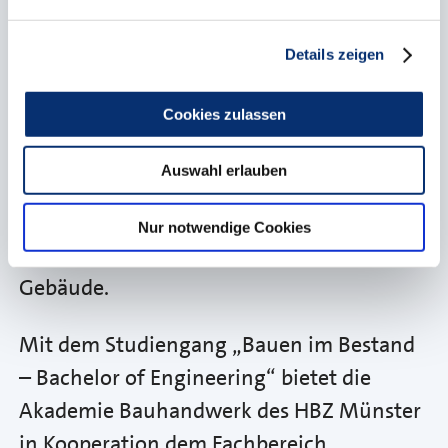
Das Sanieren von Altbauten, das „Bauen
im Bestand“ ist nachhaltig und gewinnt
Details zeigen
zunehmend an Bedeutung. Damit nimmt
Cookies zulassen
auch der Bedarf an qualifizierten
Fachkräften in diesem Bereich der
Auswahl erlauben
Baubranche stetig zu, denn bereits heute
fließen in Deutschland mehr als die Hälfte
Nur notwendige Cookies
aller Bauinvestitionen in bestehende
Gebäude.
Mit dem Studiengang „Bauen im Bestand
– Bachelor of Engineering“ bietet die
Akademie Bauhandwerk des HBZ Münster
in Kooperation dem Fachbereich