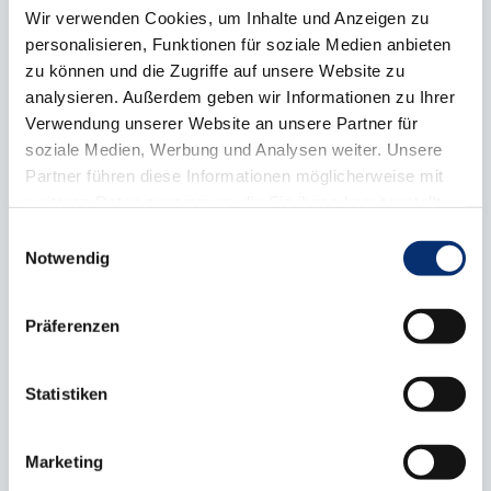
Wir verwenden Cookies, um Inhalte und Anzeigen zu
Infoveranstaltung zum
personalisieren, Funktionen für soziale Medien anbieten
zu können und die Zugriffe auf unsere Website zu
Studiengang "Bauen im
analysieren. Außerdem geben wir Informationen zu Ihrer
Bestand – Bachelor of
Verwendung unserer Website an unsere Partner für
soziale Medien, Werbung und Analysen weiter. Unsere
Engineering"
Partner führen diese Informationen möglicherweise mit
weiteren Daten zusammen, die Sie ihnen bereitgestellt
haben oder die sie im Rahmen Ihrer Nutzung der Dienste
Einwilligungsauswahl
gesammelt haben.
Notwendig
Am Donnerstag, 23. Juli 2026, um 17:00
Präferenzen
Uhr, informieren wir dich in einer
Infoveranstaltung über den Studiengang
Statistiken
"Bauen im Bestand – Bachelor of
Engineering".
Marketing