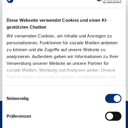
Diese Webseite verwendet Cookies und einen KI-
gestützten Chatbot
Wir verwenden Cookies, um Inhalte und Anzeigen zu
Download
personalisieren, Funktionen für soziale Medien anbieten
zu können und die Zugriffe auf unsere Website zu
Geschäftsverteilung der Handwerkskammer
analysieren. Außerdem geben wir Informationen zu Ihrer
Münster
Verwendung unserer Website an unsere Partner für
soziale Medien, Werbung und Analysen weiter. Unsere
Partner führen diese Informationen möglicherweise mit
weiteren Daten zusammen, die Sie ihnen bereitgestellt
Seite empfehlen
Seite drucken
haben oder die sie im Rahmen Ihrer Nutzung der Dienste
Einwilligungsauswahl
gesammelt haben.
Notwendig
Breadcrumb
Startseite
Über uns
Geschäftsverteilung
Präferenzen