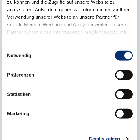
die Kammerpolitik nicht von einigen
zu können und die Zugriffe auf unsere Website zu
analysieren. Außerdem geben wir Informationen zu Ihrer
großen Beitragszahlern bestimmt wird.
Verwendung unserer Website an unsere Partner für
Dank dieser Unabhängigkeit sowie der
soziale Medien, Werbung und Analysen weiter. Unsere
demokratischen Legitimation und
Partner führen diese Informationen möglicherweise mit
weiteren Daten zusammen, die Sie ihnen bereitgestellt
fachlichen Kompetenz von Ehrenamt und
haben oder die sie im Rahmen Ihrer Nutzung der Dienste
Einwilligungsauswahl
Hauptamt verfügt die Handwerkskammer
gesammelt haben.
Notwendig
über eine hohe Glaubwürdigkeit, hohe
Akzeptanz und Möglichkeiten der
Präferenzen
Einflussnahme auf staatliches Handeln.
Kontakt
Statistiken
Zu Ihren Ansprechpartnern bei der
Marketing
Handwerksrolle
Links
Details zeigen