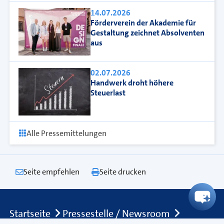
14.07.2026
Förderverein der Akademie für
Gestaltung zeichnet Absolventen
aus
02.07.2026
Handwerk droht höhere
Steuerlast
Alle Pressemittelungen
Seite empfehlen
Seite drucken
Breadcrumb
Startseite
Pressestelle / Newsroom
Pressemitteilungen, News & News-Archiv