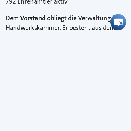
792 Ehrenamtler aktiv.
Dem
Vorstand
obliegt die Verwaltung der
Handwerkskammer. Er besteht aus dem
Präsidenten als Vorsitzendem sowie zwei
Vizepräsidenten und sechs weiteren
Mitgliedern.
Die
Ausschüsse
beraten die
Vollversammlung und erarbeiten für diese
Vorschläge und Stellungsnahmen.
Die laufenden Geschäfte werden vom
Hauptgeschäftsführer
geführt.