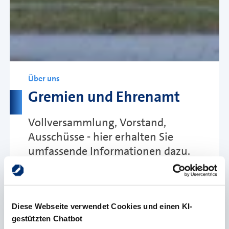
Über uns
Gremien und Ehrenamt
Vollversammlung, Vorstand,
Ausschüsse - hier erhalten Sie
umfassende Informationen dazu.
Die Handwerkskammer Münster lebt von
Diese Webseite verwendet Cookies und einen KI-
der aktiven Mitwirkung ihrer Mitglieder
gestützten Chatbot
und dem ehrenamtlichen Engagement im