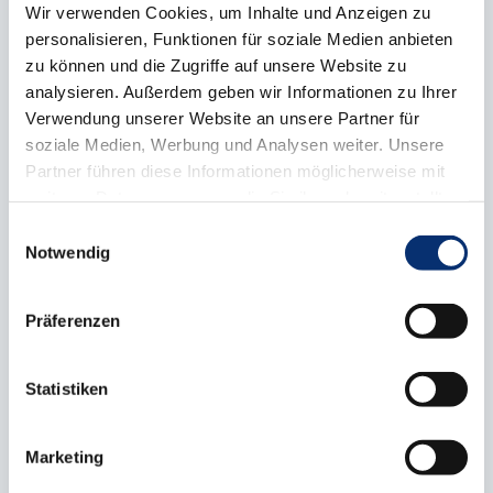
Wir verwenden Cookies, um Inhalte und Anzeigen zu
Handwerk. In Gremien wie
personalisieren, Funktionen für soziale Medien anbieten
Vollversammlung, Vorstand und
zu können und die Zugriffe auf unsere Website zu
analysieren. Außerdem geben wir Informationen zu Ihrer
Ausschüssen werden wichtige
Verwendung unserer Website an unsere Partner für
Entscheidungen vorbereitet und getroffen,
soziale Medien, Werbung und Analysen weiter. Unsere
Partner führen diese Informationen möglicherweise mit
die die Interessen des Handwerks
weiteren Daten zusammen, die Sie ihnen bereitgestellt
vertreten und die Arbeit der Kammer
haben oder die sie im Rahmen Ihrer Nutzung der Dienste
Einwilligungsauswahl
gestalten. Zahlreiche Ehrenamtsträger
gesammelt haben.
Notwendig
bringen dabei ihre Erfahrung und
Fachkompetenz ein und leisten einen
Präferenzen
wertvollen Beitrag zur Selbstverwaltung,
Statistiken
zur Berufsbildung und zur
Zukunftssicherung des Handwerks in der
Marketing
Region.