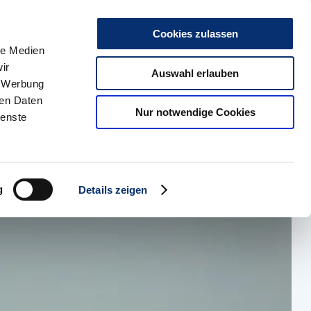
r uns
Kontakt
Karriere
Presse & Medien
Social Media
Such
Cookies zulassen
le Medien
ir
kte
HBZ Münster
Auswahl erlauben
, Werbung
ren Daten
Index
Nur notwendige Cookies
ienste
g
Details zeigen