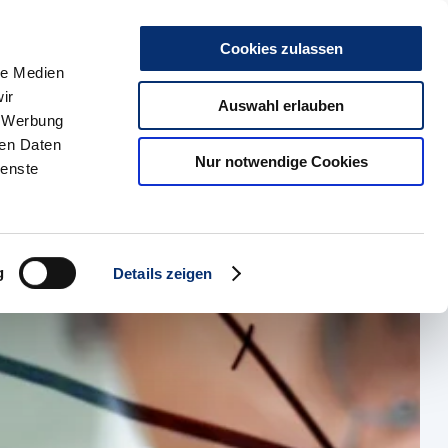
r uns
Kontakt
Karriere
Presse & Medien
Social Media
Such
Cookies zulassen
le Medien
ir
kte
HBZ Münster
Auswahl erlauben
, Werbung
ren Daten
Index
Nur notwendige Cookies
ienste
g
Details zeigen