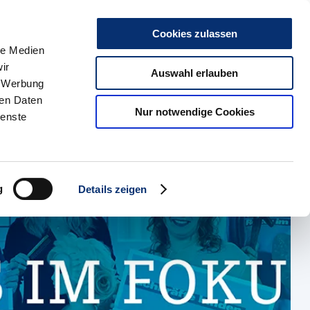
r uns
Kontakt
Karriere
Presse & Medien
Social Media
Such
Cookies zulassen
le Medien
ir
kte
HBZ Münster
Auswahl erlauben
, Werbung
ren Daten
Nur notwendige Cookies
ienste
g
Details zeigen