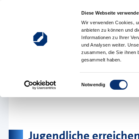
Zum Inhalt springen
Diese Webseite verwendet
Hauptnavigation
Wir verwenden Cookies, um
anbieten zu können und di
Ausbildung
Weiterbildung
Existenzgründung
Informationen zu Ihrer Ve
und Analysen weiter. Unse
zusammen, die Sie ihnen b
gesammelt haben.
Einwilligungsauswahl
Notwendig
Jugendliche erreiche