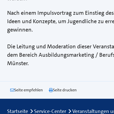
Nach einem Impulsvortrag zum Einstieg des
Ideen und Konzepte, um Jugendliche zu err
gewinnen.
Die Leitung und Moderation dieser Veranst
dem Bereich Ausbildungsmarketing / Beru
Münster.
Seite empfehlen
Seite drucken
Breadcrumb
Startseite
Service-Center
Veranstaltungen u