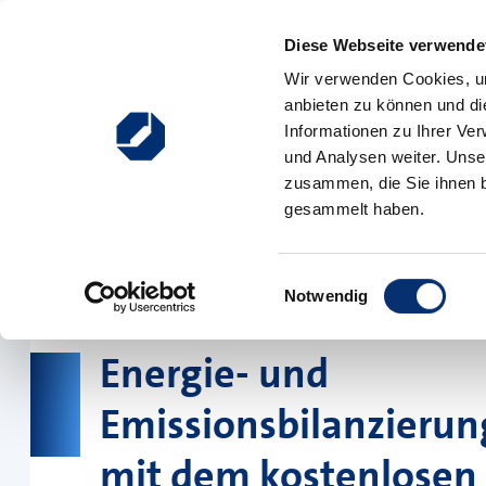
Zum Inhalt springen
Diese Webseite verwendet
Hauptnavigation
Wir verwenden Cookies, um
anbieten zu können und di
Ausbildung
Weiterbildung
Existenzgründung
Informationen zu Ihrer Ve
und Analysen weiter. Unse
zusammen, die Sie ihnen b
gesammelt haben.
Einwilligungsauswahl
Notwendig
Energie- und
Emissionsbilanzierun
mit dem kostenlosen