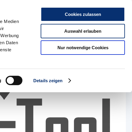
r uns
Kontakt
Karriere
Presse & Medien
Social Media
Such
Cookies zulassen
le Medien
ir
kte
HBZ Münster
Auswahl erlauben
, Werbung
ren Daten
Nur notwendige Cookies
ienste
g
Details zeigen