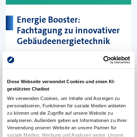
Energie Booster:
Fachtagung zu innovativer
Gebäudeenergietechnik
Im Rahmen des Projektes "Energie
Diese Webseite verwendet Cookies und einen KI-
gestützten Chatbot
Booster" lädt die Handwerkskammer
Wir verwenden Cookies, um Inhalte und Anzeigen zu
Münster am 20. März 2025 ein zu einer
personalisieren, Funktionen für soziale Medien anbieten
Fachtagung zum Thema "innovative
zu können und die Zugriffe auf unsere Website zu
analysieren. Außerdem geben wir Informationen zu Ihrer
Gebäudeenergietechnik".
Verwendung unserer Website an unsere Partner für
soziale Medien, Werbung und Analysen weiter. Unsere