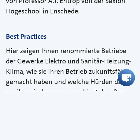
von Professor A.T. Entrop von der Saxion
Hogeschool in Enschede.
Best Practices
Hier zeigen Ihnen renommierte Betriebe
der Gewerke Elektro und Sanitär-Heizung-
Klima, wie sie ihren Betrieb zukunftsfähig
gemacht haben und welche Hürden dabei
zu überwinden waren und in Zukunft zu
überwinden sein werden. Felix König von
der Solarkönig Services GmbH erläutert die
Herausforderungen am Beispiel der
Photovoltaik, Detlev Büring von der Eugen