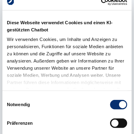
Münster aufgelistet in alphabetischer
Reihenfolge. Wenn Sie den Namen Ihrer
Diese Webseite verwendet Cookies und einen KI-
Kontaktperson kennen, können Sie auch
gestützten Chatbot
die Suchfunktion nutzen.
Wir verwenden Cookies, um Inhalte und Anzeigen zu
personalisieren, Funktionen für soziale Medien anbieten
Bei allgemeinen Anfragen wenden Sie sich
zu können und die Zugriffe auf unsere Website zu
analysieren. Außerdem geben wir Informationen zu Ihrer
bitte an unsere Zentrale:
Verwendung unserer Website an unsere Partner für
soziale Medien, Werbung und Analysen weiter. Unsere
Kontakt HWK-Zentrale
Partner führen diese Informationen möglicherweise mit
weiteren Daten zusammen, die Sie ihnen bereitgestellt
Telefon: 0251 5203-0
haben oder die sie im Rahmen Ihrer Nutzung der Dienste
Einwilligungsauswahl
gesammelt haben.
E-Mail: info@hwk-muenster.de
Notwendig
Präferenzen
Suchbegriff eingeben