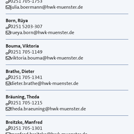
0251 705-1753
julia.boermann@hwk-muenster.de
Born, Rüya
0251 5203-307
rueya.born@hwk-muenster.de
Bouma, Viktoria
0251 705-1149
viktoria.bouma@hwk-muenster.de
Brathe, Dieter
0251 705-1341
dieter.brathe@hwk-muenster.de
Bräuning, Theda
0251 705-1215
theda.braeuning@hwk-muenster.de
Breitzke, Manfred
0251 705-1301