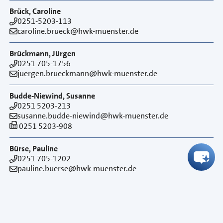
Brück, Caroline
0251-5203-113
caroline.brueck@hwk-muenster.de
Brückmann, Jürgen
0251 705-1756
juergen.brueckmann@hwk-muenster.de
Budde-Niewind, Susanne
0251 5203-213
susanne.budde-niewind@hwk-muenster.de
0251 5203-908
Bürse, Pauline
0251 705-1202
pauline.buerse@hwk-muenster.de
Busch, Jana
0251 5203-127
jana.busch@hwk-muenster.de