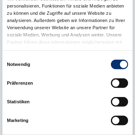
personalisieren, Funktionen für soziale Medien anbieten
Gewerk für die hervorragende Gestaltung.
zu können und die Zugriffe auf unsere Website zu
analysieren. Außerdem geben wir Informationen zu Ihrer
„1. Bundessieger“ im
Verwendung unserer Website an unsere Partner für
soziale Medien, Werbung und Analysen weiter. Unsere
Leistungswettbewerb wurde außerdem
Partner führen diese Informationen möglicherweise mit
der Orthopädieschuhmacher Jonas
weiteren Daten zusammen, die Sie ihnen bereitgestellt
Kauling aus Steinfurt (Ausbildungsbetrieb:
haben oder die sie im Rahmen Ihrer Nutzung der Dienste
Einwilligungsauswahl
gesammelt haben.
Notwendig
Christian Gebhardt in Emsdetten). Seine
Maßschuhe für Problemfüße aus hellem
Präferenzen
Leder mit blauer Absteppung, die er für die
Gesellenprüfung fertigte, wurden als die
Statistiken
Besten seines Gewerks bewertet.
Marketing
Den Titel „2. Bundessieger“ errang der
Zweiradmechatroniker mit der