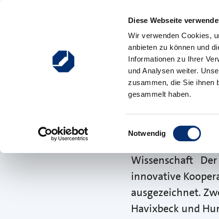
Zum Inhalt springen
Diese Webseite verwendet
Hauptnavigation
Wir verwenden Cookies, um
anbieten zu können und di
Ausbildung
Weiterbildung
Existenzgründung
Informationen zu Ihrer Ve
und Analysen weiter. Unse
zusammen, die Sie ihnen b
gesammelt haben.
10.05.2024
Technologi
Einwilligungsauswahl
Notwendig
Seifriz-Preise für
Wissenschaft Der b
innovative Kooper
ausgezeichnet. Zw
Havixbeck und Hum