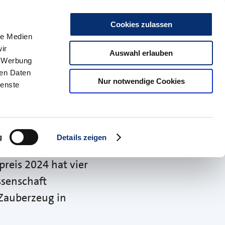
r uns
Kontakt
Karriere
Presse & Medien
Social Media
Such
Cookies zulassen
le Medien
ir
kte
HBZ Münster
Auswahl erlauben
, Werbung
ren Daten
Nur notwendige Cookies
ienste
g
Details zeigen
tner aus der
reis 2024 hat vier
senschaft
Zauberzeug in