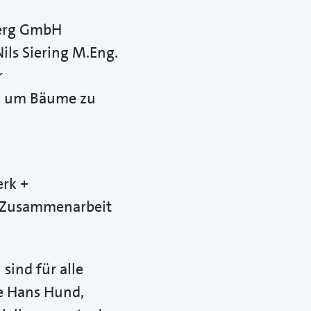
erg GmbH
ils Siering M.Eng.
r
, um Bäume zu
erk +
n Zusammenarbeit
ind für alle
e Hans Hund,