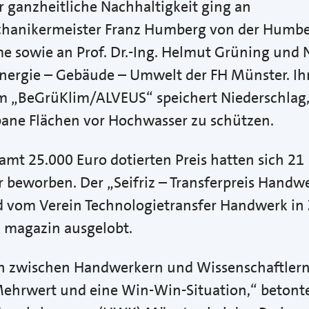
r ganzheitliche Nachhaltigkeit ging an
anikermeister Franz Humberg von der Humb
sowie an Prof. Dr.-Ing. Helmut Grüning und N
nergie – Gebäude – Umwelt der FH Münster. Ih
m „BeGrüKlim/ALVEUS“ speichert Niederschlag
ane Flächen vor Hochwasser zu schützen.
mt 25.000 Euro dotierten Preis hatten sich 21
 beworben. Der „Seifriz – Transferpreis Handw
d vom Verein Technologietransfer Handwerk i
 magazin ausgelobt.
n zwischen Handwerkern und Wissenschaftlern s
 Mehrwert und eine Win-Win-Situation,“ betont