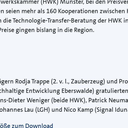
dwerkskammer (HWK) Münster, bei den Preisver
n seien mehr als 160 Kooperationen zwische
die Technologie-Transfer-Beratung der HWK ini
Preise gingen bislang in die Region.
gern Rodja Trappe (2. v. l., Zauberzeug) und Prof. D
hhaltige Entwicklung Eberswalde) gratulierten (
ns-Dieter Weniger (beide HWK), Patrick Neum
Johannes Lau (LGH) und Nico Kamp (Signal Idu
lgröße zum Download