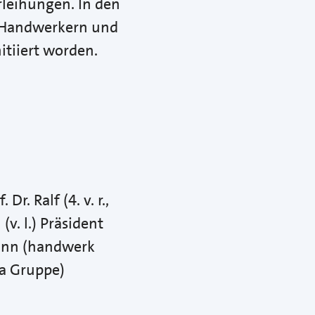
leihungen. In den
n Handwerkern und
tiiert worden.
r. Ralf (4. v. r.,
v. l.) Präsident
ann (handwerk
na Gruppe)