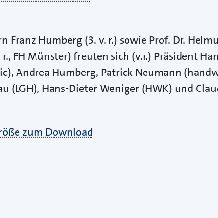
rn Franz Humberg (3. v. r.) sowie Prof. Dr. Helm
v. r., FH Münster) freuten sich (v.r.) Präsident 
ssic), Andrea Humberg, Patrick Neumann (hand
au (LGH), Hans-Dieter Weniger (HWK) und Clau
lgröße zum Download
h