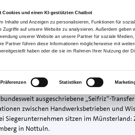
Übe
 Cookies und einen KI-gestützten Chatbot
 Inhalte und Anzeigen zu personalisieren, Funktionen für sozia
e Zugriffe auf unsere Website zu analysieren. Außerdem geben w
Betriebsführung
Service-Center
Politische Standpun
rwendung unserer Website an unsere Partner für soziale Medien
re Partner führen diese Informationen möglicherweise mit weite
ereitgestellt haben oder die sie im Rahmen Ihrer Nutzung der D
etransfer für mehr Grün
Präferenzen
Statistiken
Marketin
 zwei Münsterländer Handwerksbetriebe und Par
undesweit ausgeschriebene „Seifriz“-Transferp
ationen zwischen Handwerksbetrieben und Wis
ei Siegerunternehmen sitzen im Münsterland: 
berg in Nottuln.