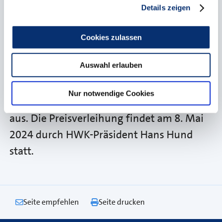
Gebäude, Umwelt der FH Münster
Details zeigen
entwickelt.
Cookies zulassen
Der Seifriz-Preis wird bereits seit über 30
Auswahl erlauben
Jahren verliehen und zeichnet
herausragende Kooperationen zwischen
Nur notwendige Cookies
Wissenschaft und Handwerksbetrieben
aus. Die Preisverleihung findet am 8. Mai
2024 durch HWK-Präsident Hans Hund
statt.
Seite empfehlen
Seite drucken