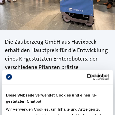
Die Zauberzeug GmbH aus Havixbeck
erhält den Hauptpreis für die Entwicklung
eines KI-gestützten Ernteroboters, der
verschiedene Pflanzen präzise
unterscheiden kann und somit nicht auf
bestimmte Gewächse festgelegt ist. Das
Gerät eignet sich aufgrund seiner Größe
Diese Webseite verwendet Cookies und einen KI-
vor allem für kleine und mittelständische
gestützten Chatbot
Betriebe und ist das Ergebnis einer
Wir verwenden Cookies, um Inhalte und Anzeigen zu