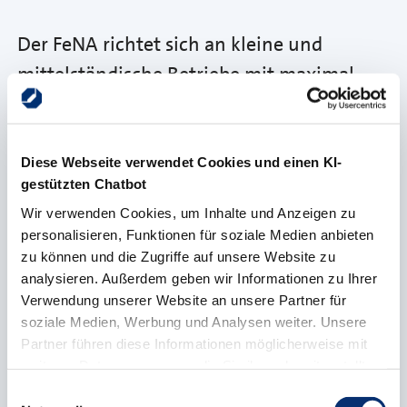
Der FeNA richtet sich an kleine und
mittelständische Betriebe mit maximal
250 Mitarbeitenden aus dem
Münsterland. Ebenso können sich Vereine
oder Zusammenschlüsse von
Diese Webseite verwendet Cookies und einen KI-
gestützten Chatbot
Unternehmen bewerben, die diese
Wir verwenden Cookies, um Inhalte und Anzeigen zu
repräsentieren. Die Initiativen können z.B.
personalisieren, Funktionen für soziale Medien anbieten
interne Unternehmensprojekte, moderne
zu können und die Zugriffe auf unsere Website zu
analysieren. Außerdem geben wir Informationen zu Ihrer
Organisationsstrukturen und -prozesse
Verwendung unserer Website an unsere Partner für
oder eine neue Zusammenarbeit zwischen
soziale Medien, Werbung und Analysen weiter. Unsere
Betrieben sein. Die Organisator:innen des
Partner führen diese Informationen möglicherweise mit
weiteren Daten zusammen, die Sie ihnen bereitgestellt
Frauen-Wirtschaftstages sind nicht
haben oder die sie im Rahmen Ihrer Nutzung der Dienste
Einwilligungsauswahl
berechtigt teilzunehmen.