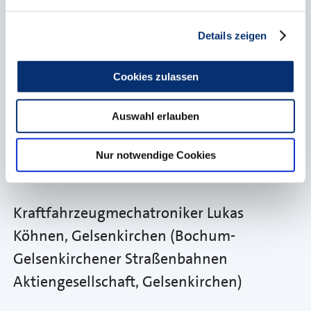
GebäudeSanierungs GmbH,
Recklinghausen)
Details zeigen
Konditorin Isabel Flügge, Dortmund
Cookies zulassen
(Hohoffs Augenlust & Tafelfreuden
Inhaber Michael Hohoff, Waltrop)
Auswahl erlauben
Kosmetikerin Lynn Riemer, Altenberge (Lisa
Nur notwendige Cookies
Weber-Dahlmann, Münster)
Kraftfahrzeugmechatroniker Lukas
Köhnen, Gelsenkirchen (Bochum-
Gelsenkirchener Straßenbahnen
Aktiengesellschaft, Gelsenkirchen)