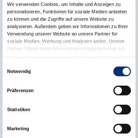
Goldschmied Josef Justus Bellendorf,
Wir verwenden Cookies, um Inhalte und Anzeigen zu
personalisieren, Funktionen für soziale Medien anbieten
Dorsten (Niessing Manufaktur, Vreden)
zu können und die Zugriffe auf unsere Website zu
analysieren. Außerdem geben wir Informationen zu Ihrer
Hörakustikerin Kira Große-Venhaus,
Verwendung unserer Website an unsere Partner für
soziale Medien, Werbung und Analysen weiter. Unsere
Borken (Fielmann, Bocholt)
Partner führen diese Informationen möglicherweise mit
weiteren Daten zusammen, die Sie ihnen bereitgestellt
Karosserie- und Fahrzeugbaumechaniker
haben oder die sie im Rahmen Ihrer Nutzung der Dienste
Einwilligungsauswahl
Fachrichtung Karosserie- und
gesammelt haben.
Notwendig
Fahrzeugbautechnik Constantin Grawe,
Ascheberg (Kaiser-Fahrzeugbau,
Präferenzen
Ascheberg)
Statistiken
Kaufmann für Büromanagement Georg
Heimann, Recklinghausen (Gesa
Marketing