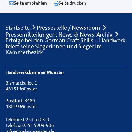
Seite empfehlen
Seite drucken
Breadcrumb
Startseite
Pressestelle / Newsroom
Pressemitteilungen, News & News-Archiv
Erfolge bei den German Craft Skills – Handwerk
feiert seine Siegerinnen und Sieger im
Kammerbezirk
Footer Navigation
Handwerkskammer Münster
Bismarckallee 1
48151 Münster
Postfach 3480
48019 Münster
Telefon: 0251 5203-0
Telefax: 0251 5203-906
info@hwk-muenster.de