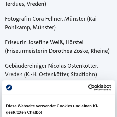
Terdues, Vreden)
Fotografin Cora Fellner, Münster (Kai
Pohlkamp, Münster)
Friseurin Josefine Weiß, Hörstel
(Friseurmeisterin Dorothea Zoske, Rheine)
Gebäudereiniger Nicolas Ostenkötter,
Vreden (K.-H. Ostenkötter, Stadtlohn)
Glaser Fachrichtung Verglasung und
Glasbau Niklas Appel, Nordkirchen
(Heinrich Niggemann, Münster)
Diese Webseite verwendet Cookies und einen KI-
gestützten Chatbot