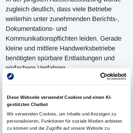
zugleich deutlich, dass viele Betriebe
weiterhin unter zunehmenden Berichts-,
Dokumentations- und
Kommunikationspflichten leiden. Gerade
kleine und mittlere Handwerksbetriebe
benötigten spürbare Entlastungen und
einfachere Verfahren.
Die HWK Münster fordert deshalb eine
schnelle und konsequente Umsetzung der
Diese Webseite verwendet Cookies und einen KI-
angekündigten Maßnahmen. Weniger
gestützten Chatbot
Bürokratie sei eine wichtige
Wir verwenden Cookies, um Inhalte und Anzeigen zu
personalisieren, Funktionen für soziale Medien anbieten
Voraussetzung dafür, dass
zu können und die Zugriffe auf unsere Website zu