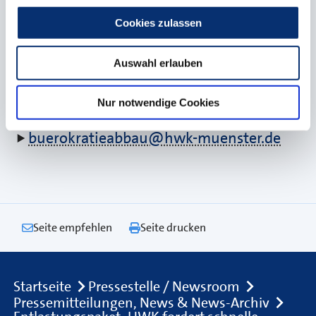
Ihre Hinweise auf und bringen diese in
Cookies zulassen
unserer Gremienarbeit ein.
Auswahl erlauben
Schicken Sie uns einfach eine formlose E-
Mail an
Nur notwendige Cookies
buerokratieabbau@hwk-muenster.de
Seite empfehlen
Seite drucken
Breadcrumb
Startseite
Pressestelle / Newsroom
Pressemitteilungen, News & News-Archiv