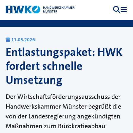
Zum Inhalt springen
Suche
Me
Hauptnavigation
11.05.2026
Entlastungspaket: HWK
fordert schnelle
Umsetzung
Der Wirtschaftsförderungsausschuss der
Handwerkskammer Münster begrüßt die
von der Landesregierung angekündigten
Maßnahmen zum Bürokratieabbau