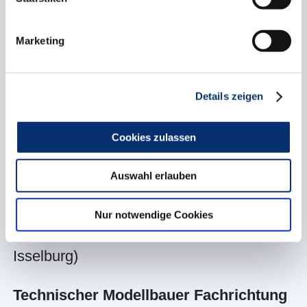
Baumaschinenmechatroniker
Julian
Göckenjan, Steinfurt (Greving
Marketing
Landtechnik, Greven)
Details zeigen
Orthopädieschuhmacher
Alexander
Perdun, Everswinkel
Cookies zulassen
(Orthopädieschuhmachermeister Michael
Möller, Münster)
Auswahl erlauben
Parkettleger
Nils Otto, Isselburg
Nur notwendige Cookies
(Fußbodenbau Paul Seggewiss,
Isselburg)
Technischer Modellbauer Fachrichtung