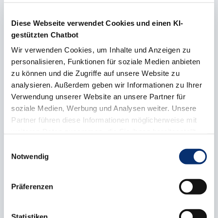
(Die Bäckerei Hövelmann,
Recklinghausen)
Diese Webseite verwendet Cookies und einen KI-
gestützten Chatbot
Wir verwenden Cookies, um Inhalte und Anzeigen zu
Feinwerkmechaniker
Lucas
personalisieren, Funktionen für soziale Medien anbieten
Kammermann, Wadersloh (Becklönne
zu können und die Zugriffe auf unsere Website zu
Maschinenbau, Wadersloh)
analysieren. Außerdem geben wir Informationen zu Ihrer
Verwendung unserer Website an unsere Partner für
soziale Medien, Werbung und Analysen weiter. Unsere
Gebäudereiniger
David Fiegenbaum,
Partner führen diese Informationen möglicherweise mit
Stadtlohn (GM - Glas- und
weiteren Daten zusammen, die Sie ihnen bereitgestellt
Gebäudereiniger Mercan, Gronau)
haben oder die sie im Rahmen Ihrer Nutzung der Dienste
Einwilligungsauswahl
gesammelt haben.
Notwendig
Hörakustikerin
Anita Schuler, Münster
(Sonova Retail Deutschland, Münster)
Präferenzen
Land- und
Statistiken