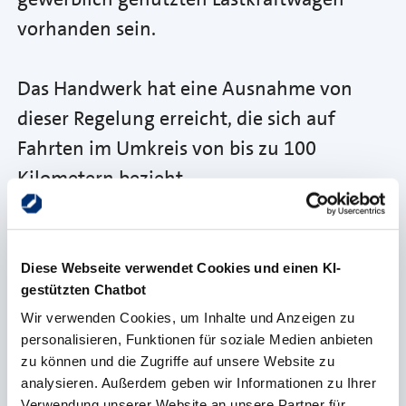
vorhanden sein.
Das Handwerk hat eine Ausnahme von
dieser Regelung erreicht, die sich auf
Fahrten im Umkreis von bis zu 100
Kilometern bezieht.
Die Ausnahme betrifft das Gesamtgewicht
des Fahrzeugs. Alle LKW mit bis zu 7,5
Diese Webseite verwendet Cookies und einen KI-
gestützten Chatbot
Tonnen Gewicht brauchen keinen
Wir verwenden Cookies, um Inhalte und Anzeigen zu
Tachographen mehr. Zuvor lag die Grenze
personalisieren, Funktionen für soziale Medien anbieten
bei 3,5 Tonnen. Diese Ausnahme gilt aber
zu können und die Zugriffe auf unsere Website zu
nur, wenn das Führen eines Fahrzeugs
analysieren. Außerdem geben wir Informationen zu Ihrer
Verwendung unserer Website an unsere Partner für