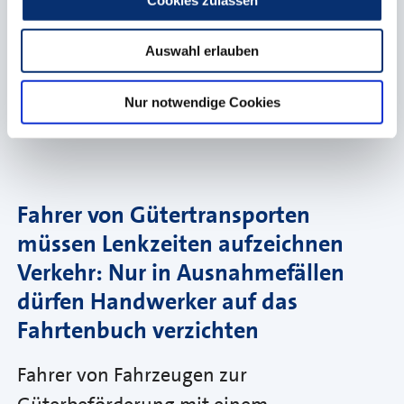
Branchenzugehörigkeit und eine
besondere, über die Fahrtätigkeit
Auswahl erlauben
hinausgehende Berufsqualifikation in
Nur notwendige Cookies
Betracht.
Fahrer von Gütertransporten
müssen Lenkzeiten aufzeichnen
Verkehr: Nur in Ausnahmefällen
dürfen Handwerker auf das
Fahrtenbuch verzichten
Fahrer von Fahrzeugen zur