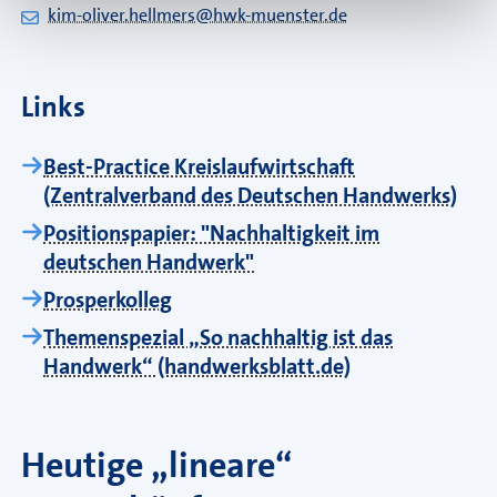
kim-oliver.hellmers@hwk-muenster.de
Links
Best-Practice Kreislaufwirtschaft
(Zentralverband des Deutschen Handwerks)
Positionspapier: "Nachhaltigkeit im
deutschen Handwerk"
Prosperkolleg
Themenspezial „So nachhaltig ist das
Handwerk“ (handwerksblatt.de)
Heutige „lineare“