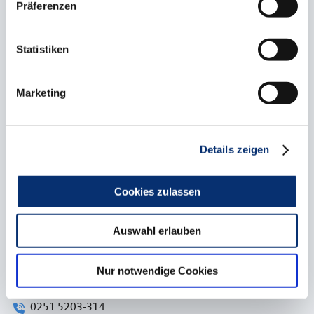
TWO4C - GRENZENLOS ZIRKULÄR
Präferenzen
WIRTSCHAFTEN
Kontakt
Statistiken
Marketing
Mario Heinemann
0251 5203-309
mario.heinemann@hwk-muenster.de
Details zeigen
Cookies zulassen
Thomas Melchert
0251 5203-123
Auswahl erlauben
thomas.melchert@hwk-muenster.de
Nur notwendige Cookies
Kim-Oliver Hellmers
0251 5203-314