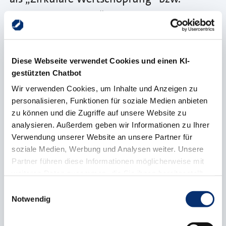
„Circular Economy“ bezeichnet. Derzeit
engagieren wir uns in folgenden
Projekten:
Diese Webseite verwendet Cookies und einen KI-
gestützten Chatbot
„BOTTROP.GEMEINSAM.ZIRKULÄR“ –
Wir verwenden Cookies, um Inhalte und Anzeigen zu
BOGEZI
personalisieren, Funktionen für soziale Medien anbieten
zu können und die Zugriffe auf unsere Website zu
analysieren. Außerdem geben wir Informationen zu Ihrer
CIRCULAR PERFORMER EMSCHER LIPPE
Verwendung unserer Website an unsere Partner für
soziale Medien, Werbung und Analysen weiter. Unsere
Partner führen diese Informationen möglicherweise mit
weiteren Daten zusammen, die Sie ihnen bereitgestellt
KREISLAUFWIRTSCHAFTSREGION
haben oder die sie im Rahmen Ihrer Nutzung der Dienste
MÜNSTERLAND
Einwilligungsauswahl
gesammelt haben.
Notwendig