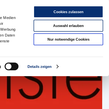
r uns
Kontakt
Karriere
Presse & Medien
Social Media
Such
Cookies zulassen
le Medien
ir
kte
HBZ Münster
Auswahl erlauben
, Werbung
ren Daten
Nur notwendige Cookies
ienste
g
Details zeigen