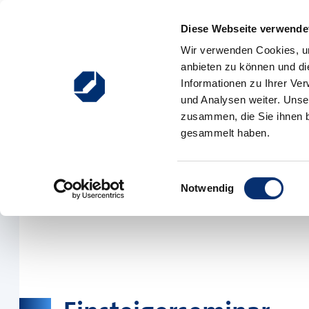
Zum Inhalt springen
Diese Webseite verwendet
Hauptnavigation
Wir verwenden Cookies, um
anbieten zu können und di
Ausbildung
Weiterbildung
Existenzgründung
Informationen zu Ihrer Ve
und Analysen weiter. Unse
zusammen, die Sie ihnen b
gesammelt haben.
Einwilligungsauswahl
Notwendig