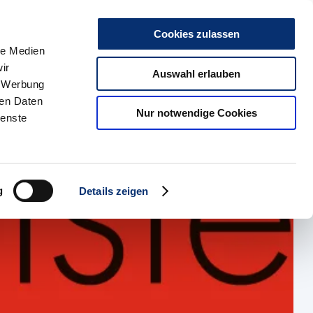
r uns
Kontakt
Karriere
Presse & Medien
Social Media
Such
Cookies zulassen
le Medien
ir
kte
HBZ Münster
Auswahl erlauben
, Werbung
ren Daten
Nur notwendige Cookies
ienste
g
Details zeigen