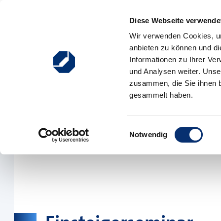
Zum Inhalt springen
Diese Webseite verwendet
Hauptnavigation
Wir verwenden Cookies, um
anbieten zu können und di
Ausbildung
Weiterbildung
Existenzgründung
Informationen zu Ihrer Ve
und Analysen weiter. Unse
zusammen, die Sie ihnen b
gesammelt haben.
Einwilligungsauswahl
Notwendig