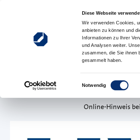
Zum Inhalt springen
Diese Webseite verwendet
Hauptnavigation
Wir verwenden Cookies, um
anbieten zu können und di
Ausbildung
Weiterbildung
Existenzgründung
Informationen zu Ihrer Ve
und Analysen weiter. Unse
zusammen, die Sie ihnen b
gesammelt haben.
03.07.2025
Websites:
Einwilligungsauswahl
Impressum
Notwendig
Online-Hinweis be