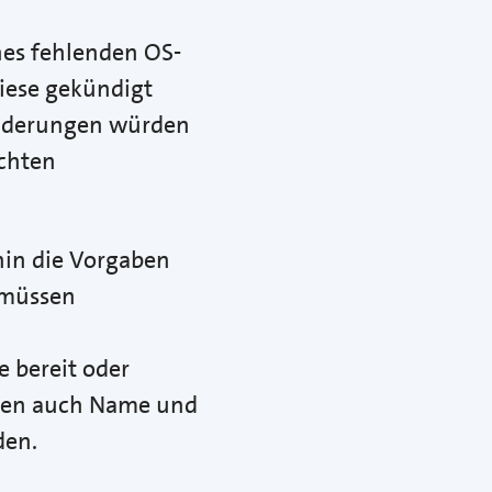
nes fehlenden OS-
diese gekündigt
Änderungen würden
echten
hin die Vorgaben
 müssen
e bereit oder
ssten auch Name und
den.