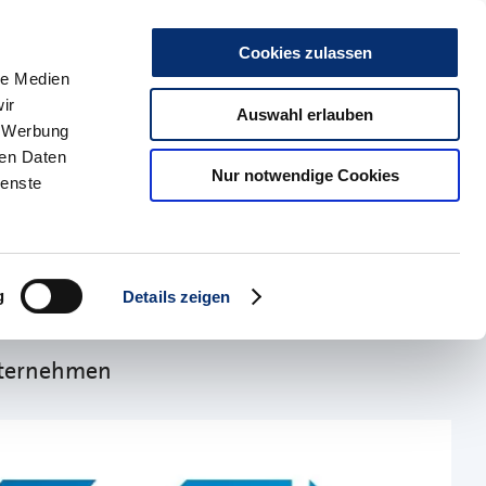
r uns
Kontakt
Karriere
Presse & Medien
Social Media
Such
Cookies zulassen
le Medien
ir
kte
HBZ Münster
Auswahl erlauben
, Werbung
ren Daten
Nur notwendige Cookies
ienste
 des
g
Details zeigen
Unternehmen