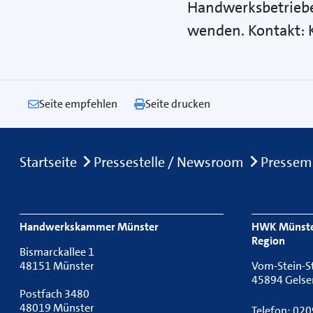
Handwerksbetriebe
wenden. Kontakt: K
Seite empfehlen
Seite drucken
Breadcrumb
Startseite
Pressestelle / Newsroom
Pressem
Footer Navigation
Handwerkskammer Münster
HWK Münster
Region
Bismarckallee 1
48151 Münster
Vom-Stein-S
45894 Gelse
Postfach 3480
48019 Münster
Telefon: 02