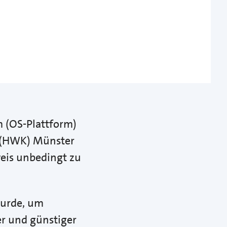
m (OS-Plattform)
r (HWK) Münster
weis unbedingt zu
wurde, um
r und günstiger