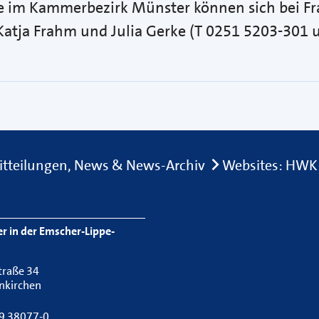
 im Kammerbezirk Münster können sich bei F
atja Frahm und Julia Gerke (T 0251 5203-301 u
itteilungen, News & News-Archiv
Websites: HWK
 in der Emscher-Lippe-
traße 34
nkirchen
09 38077-0