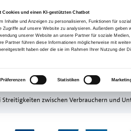
Übe
 Cookies und einen KI-gestützten Chatbot
 Inhalte und Anzeigen zu personalisieren, Funktionen für sozia
e Zugriffe auf unsere Website zu analysieren. Außerdem geben w
Betriebsführung
Service-Center
Politische Standpun
rwendung unserer Website an unsere Partner für soziale Medien
re Partner führen diese Informationen möglicherweise mit weite
ereitgestellt haben oder die sie im Rahmen Ihrer Nutzung der D
 HWK empfiehlt Anpassung
s
Präferenzen
Statistiken
Marketin
i Streitigkeiten zwischen Verbrauchern und 